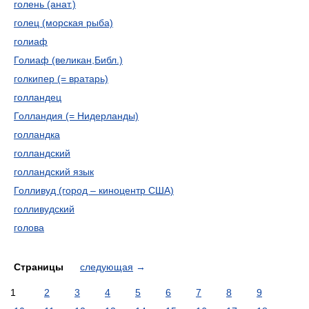
голень (анат.)
голец (морская рыба)
голиаф
Голиаф (великан,Библ.)
голкипер (= вратарь)
голландец
Голландия (= Нидерланды)
голландка
голландский
голландский язык
Голливуд (город – киноцентр США)
голливудский
голова
Страницы
следующая
→
1
2
3
4
5
6
7
8
9