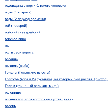
годовщина смерти близкого человека
годы (1.возраст)
годы (2.период времени)
гой (нееврей)
гойский (нееврейский)
гойское вино
гол
гол в свои ворота
голавль
голавль (рыба)
Голаны (Голанские высоты)
Голгофа (гора в Иерусалиме, на который был распят Христос)
Голем (глиняный великан, миф.)
голенище
голеностоп, голеностопный сустав (анат.)
голень